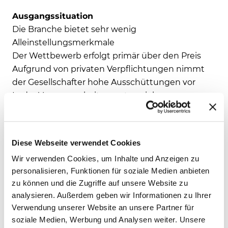
Ausgangssituation
Die Branche bietet sehr wenig
Alleinstellungsmerkmale
Der Wettbewerb erfolgt primär über den Preis
Aufgrund von privaten Verpflichtungen nimmt
der Gesellschafter hohe Ausschüttungen vor
In der Vergangenheit mussten viele
Beteiligungen wertberichtigt werden, da diese
nicht aktiv gesteuert wurden
Diese Webseite verwendet Cookies
Vorgehen und Leistungen
Wir verwenden Cookies, um Inhalte und Anzeigen zu
Erstellung eines Fortführungskonzeptes in
personalisieren, Funktionen für soziale Medien anbieten
Anlehnung an IDW S6
zu können und die Zugriffe auf unsere Website zu
Erarbeitung und Umsetzung eines umfassenden
analysieren. Außerdem geben wir Informationen zu Ihrer
Maßnahmenprogramms:
Verwendung unserer Website an unsere Partner für
Ausnutzung natürlicher Fluktuation im
soziale Medien, Werbung und Analysen weiter. Unsere
Overhead-Bereich