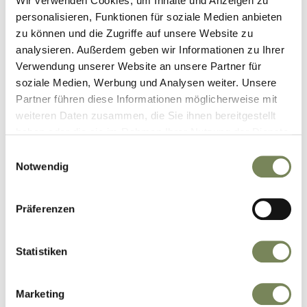
Wir verwenden Cookies, um Inhalte und Anzeigen zu
personalisieren, Funktionen für soziale Medien anbieten
zu können und die Zugriffe auf unsere Website zu
analysieren. Außerdem geben wir Informationen zu Ihrer
Verwendung unserer Website an unsere Partner für
soziale Medien, Werbung und Analysen weiter. Unsere
HUMAN RESOURCES
Partner führen diese Informationen möglicherweise mit
Direkt und persönlich!
weiteren Daten zusammen, die Sie ihnen bereitgestellt
haben oder die sie im Rahmen Ihrer Nutzung der Dienste
Unser Human Resource Team freut sich auf deine
gesammelt haben.
Einwilligungsauswahl
Bewerbung und ein erstes Kennenlernen!
Notwendig
Gibt es Fragen? Jederzeit gerne - schließlich soll
ein Job für beide Seiten passen!
Präferenzen
Flache und flexible Organisation - Open
Door Policy
Statistiken
Vergütung auf Top-Niveau mit Beteiligung
am Unternehmenserfolg
Marketing