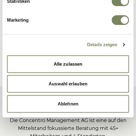
Statistiken
Projektteam SDK Schott Dobmeier Kießlich
Rechtsanwälte & Insolvenzverwalter:
Rechtsanwalt Florian Schott (Insolvenzverwalter),
Marketing
Rechtsanwältin Barbara Uschold, Vanessa Stern
Details zeigen
ZURÜCK
Alle zulassen
Auswahl erlauben
Concentro
Ablehnen
Die Concentro Management AG ist eine auf den
Mittelstand fokussierte Beratung mit 45+