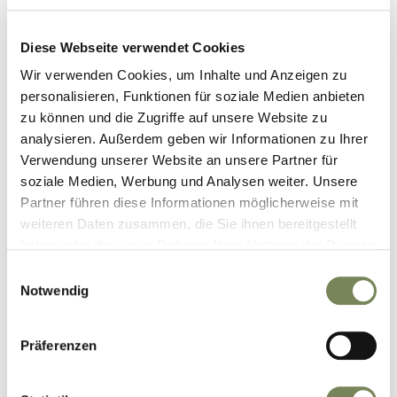
Informations- und Kommunikationstechnik. Seit
über 20 Jahren veranstaltet WEKA Fachmedien
Diese Webseite verwendet Cookies
gemeinsam mit der NürnbergMesse die
Wir verwenden Cookies, um Inhalte und Anzeigen zu
„embedded world Exhibition&Conference“, die
personalisieren, Funktionen für soziale Medien anbieten
weltweit führende Fachmesse für eingebettete
zu können und die Zugriffe auf unsere Website zu
elektronische Systeme.
analysieren. Außerdem geben wir Informationen zu Ihrer
Durch die Übernahme von WEKA Fachmedien
Verwendung unserer Website an unsere Partner für
entsteht einer der weltweit führenden Anbieter
soziale Medien, Werbung und Analysen weiter. Unsere
von Veranstaltungen und Medien im Bereich
Partner führen diese Informationen möglicherweise mit
Embedded Technology und festigt die Position
weiteren Daten zusammen, die Sie ihnen bereitgestellt
haben oder die sie im Rahmen Ihrer Nutzung der Dienste
der Nürnberg Messe, als eine 15 größten
gesammelt haben.
Messegesellschaften weltweit.
Einwilligungsauswahl
Notwendig
Projektteam Concentro:
Sebastian Mink (Managing Partner), Julian Ihle
Präferenzen
(Project Manager), Philipp Geitner (Consultant),
Fabienne Frech (Consultant)